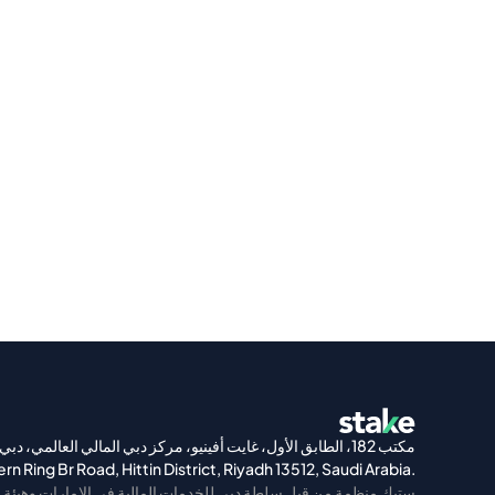
مكتب 182، الطابق الأول، غايت أفينيو، مركز دبي المالي العالمي، دبي
rn Ring Br Road, Hittin District, Riyadh 13512, Saudi Arabia.
ستيك منظمة من قبل سلطة دبي للخدمات المالية في الإمارات وهيئة ا