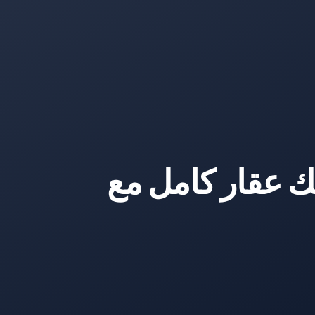
ستيك ون 101: امتلك عقار كامل مع 