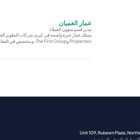
عمار الغميان
مدير قسم شؤون العملاء
Properties وThe First Group، ومتخصص في العقارات وإدارة الثروات.
Unit 109, Rubeen Plaza, Northe
لسوق المالية في السعودية.