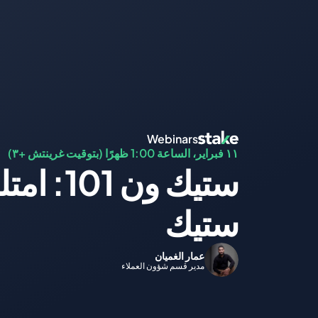
Webinars
١١ فبراير، الساعة 1:00 ظهرًا (بتوقيت غرينتش +٣)
ستيك
عمار الغميان
مدير قسم شؤون العملاء