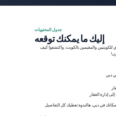
جدول المحتويات
إليك ما يمكنك توقعه
انضموا لنا يوم الأربعاء 11 فبراير في ويبنار حصري للكويتيين والمقيمين بالكويت، واكتشفوا كيف 
ن!
ي دبي
ار
ى إدارة العقار
لو حاب توسع استثماراتك خارج الكويت أو تثبت مكانك في دبي، هالندوة تعطيك كل التفاصيل 