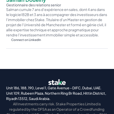
Gestionnaire des relations senior
Salman cumule 7 ans d’expérience en sales, dont 4 ans dans 
le logiciel B2B et 3 ans à accompagner des investisseurs dans 
l’immobilier chez Stake. Titulaire d’un Master en gestion de 
projet de l’Université de Manchester et formé en génie civil, il 
allie expertise technique et approche pragmatique pour 
rendre l’investissement immobilier simple et accessible.
Connect on LinkedIn
Unit 186, 188, 190, Level 1, Gate Avenue - DIFC, Dubai, UAE.
Unit 109, Rubeen Plaza, Northern Ring Br Road, Hittin District, 
Riyadh 13512, Saudi Arabia.
All Investments carry risk. Stake Properties Limited is 
regulated by the DFSA as an Operator of a Crowdfunding 