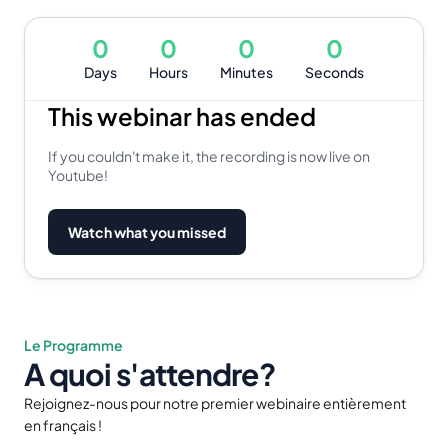
0
0
0
0
Days
Hours
Minutes
Seconds
This webinar has ended
If you couldn't make it, the recording is now live on
Youtube!
Watch what you missed
Le Programme
A quoi s'attendre?
Rejoignez-nous pour notre premier webinaire entièrement 
en français !