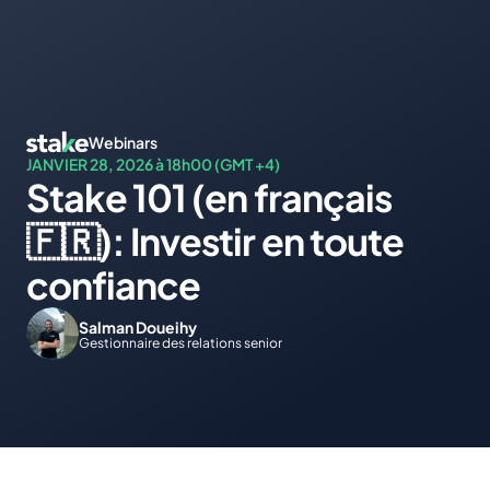
Webinars
JANVIER 28, 2026 à 18h00 (GMT +4) 
Stake 101 (en français 
🇫🇷): Investir en toute 
confiance
Salman Doueihy
Gestionnaire des relations senior