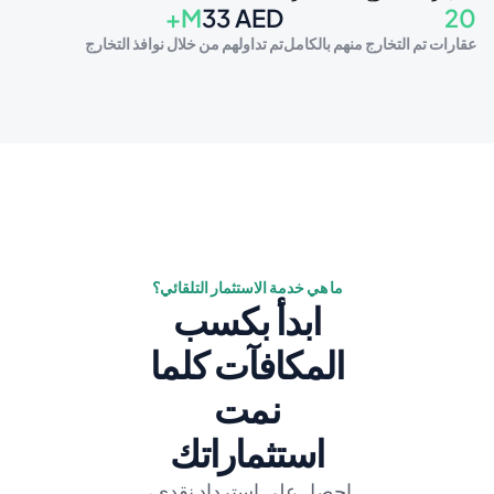
+M
33
AED
20
عقارات تم التخارج منهم بالكامل
تم تداولهم من خلال نوافذ التخارج
ما هي خدمة الاستثمار التلقائي؟
ابدأ بكسب
المكافآت كلما
نمت
استثماراتك
احصل على استرداد نقدي، 