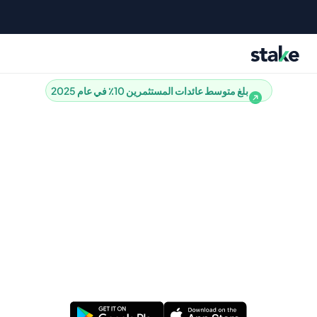
عرض لفترة محدودة: احصل على عائد 6.5% على أول استثمار لك
بلغ متوسط عائدات المستثمرين 10٪ في عام 2025
أسلوب ذكي 
للاستثمار في 
العقار
انضم إلى آلاف الأشخاص حول العالم الذين يحققون دخلًا سلبيًا من 
الاستثمار في عقارات سكنية وتجارية مختارة بعناية عبر ستيك، 
ابتداءً من 150 دولار أمريكي فقط.