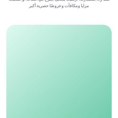
مزايا ومكافآت وعروضًا حصرية أكبر