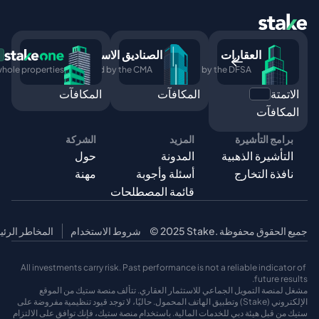
العقارات
الصناديق الاستثمارية
ج
 whole properties
Regulated by the CMA
Regulated by the DFSA
الاتمتة
المكافآت
المكافآت
ج
د
ي
د
المكافآت
برامج التأشيرة
المزيد
الشركة
التأشيرة الذهبية
المدونة
حول
نافذة التخارج
أسئلة وأجوبة
مهنة
قائمة المصطلحات
© 2025 Stake. جميع الحقوق محفوظة
شروط الاستخدام
المخاطر الرئي
All investments carry risk. Past performance is not a reliable indicator of 
future results.
مشغل لمنصة التمويل الجماعي للاستثمار العقاري. تتألف منصة ستيك من الموقع 
الإلكتروني (Stake) وتطبيق الهاتف المحمول. حاليًا، لا توجد قيود تنظيمية مفروضة على 
ستيك من قبل هيئة دبي للخدمات المالية. باستخدام منصة ستيك، فإنك توافق على الالتزام 