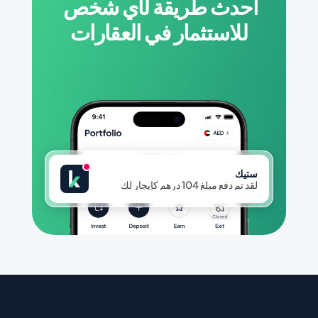
أحدث طريقة لأي شخص 
للاستثمار في العقارات
ستيك
لقد تم دفع مبلغ 104 درهم كإيجار لك