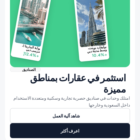
بوابة المارينا 1، 
بوليفارد بوينت، 
مرسى دبي
وسط مدينة دبي
12.4%
10.4%
+
+
[
الصناديق
استثمر في عقارات بمناطق 
مميزة
امتلك وحدات في صناديق حصرية تجارية وسكنية ومتعددة الاستخدام 
داخل السعودية وخارجها
شاهد آلية العمل
اعرف أكثر