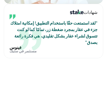
شهادات
"لقد استمتعت حقًا باستخدام التطبيق! إمكانية امتلاك 
جزء في عقار بمجرد ضغطة زر، تمامًا كما لو كنت 
تتسوق لشراء عقار بشكل تقليدي، هي فكرة رائعة 
بصدق"
فينوس
مستثمر في ستيك
"لقد كنت أستثمر في العقارات مع ستاك منذ العام الماضي. هؤلاء الأشخاص 