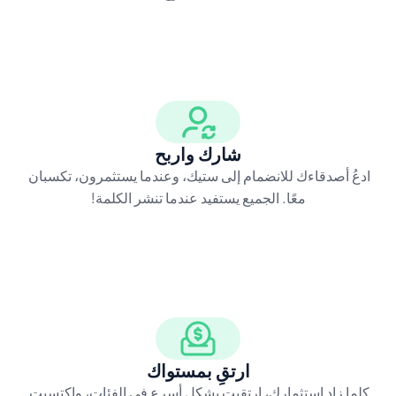
شارك واربح
ادعُ أصدقاءك للانضمام إلى ستيك، وعندما يستثمرون، تكسبان 
معًا. الجميع يستفيد عندما تنشر الكلمة!
ارتقِ بمستواك
كلما زاد استثمارك، ارتقيت بشكل أسرع في الفئات، واكتسبت 