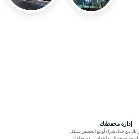
إدارة محفظتك
تحكم باستثماراتك من خلال شراء أو بيع الحصص بشكل 
استراتيجي، لضبط محفظتك بما يتماشى مع أهدافك 