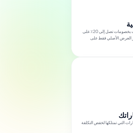
ية
احصل على أسعار تنافسية للعقارات بخصومات تصل إلى 20٪ على 
القيمة السوقية الحالية مقارنة بسعر العرض الأصلي فقط على 
راتك
اشترِ حصص إضافية بخصم في العقارات التي تمتلكها لخفض التكلفة 