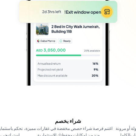
Exit window open!
2d 3hrs left
20% discount
80% 
of shares sold
شراء بخصم
اعرض حصصك للبيع متى احتجت إلى سيولة أو مرونة 
اغتنم فرصة شراء حصص مخفضة في عقارات مميزة، 
ر بالكامل.
وزد من إمكانات محفظتك الاستثمارية.