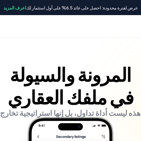
عرض لفترة محدودة: احصل على عائد 6.5% على أول استثمار لك
اعرف المزيد
المرونة والسيولة
في ملفك العقاري
هذه ليست أداة تداول، بل إنها استراتيجية تخارج