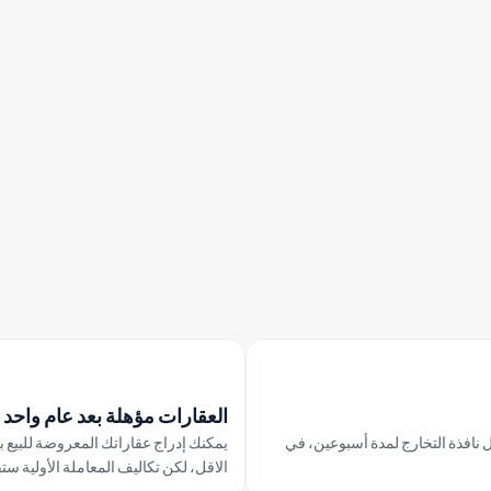
تفتح النافذة التالية في 5 
مايو 2026
مايو
سبتمبر
أغسطس
يوليو
يونيو
إبريل
العقارات مؤهلة بعد عام واحد
يتم إدراج العقارات المؤهلة للبيع خلال نافذة التخارج لمدة أسبوعين، في 
الاقل، لكن تكاليف المعاملة الأولية س