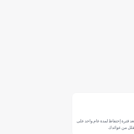
مارس
فبراير
يناير
يمكنك إدراج عقاراتك المعروضة للبيع بعد فترة إحتفاظ لمدة عام واحد على 
تقلل من عوائدك